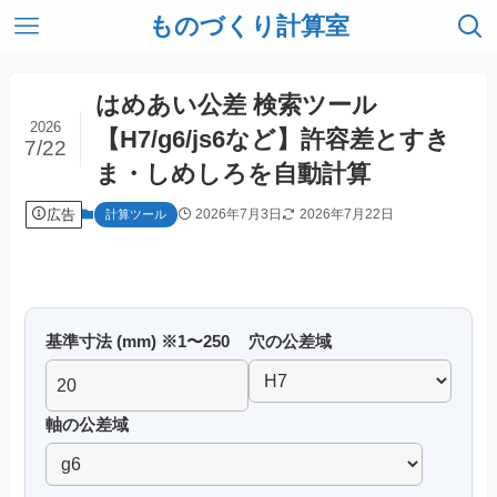
ものづくり計算室
はめあい公差 検索ツール
2026
【H7/g6/js6など】許容差とすき
7/22
ま・しめしろを自動計算
広告
2026年7月3日
2026年7月22日
計算ツール
基準寸法 (mm) ※1〜250
穴の公差域
軸の公差域