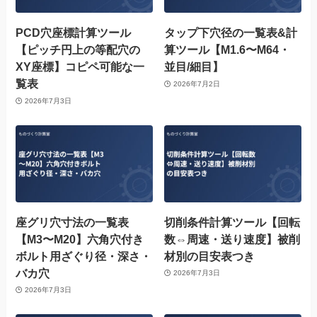
PCD穴座標計算ツール
タップ下穴径の一覧表&計
【ピッチ円上の等配穴の
算ツール【M1.6〜M64・
XY座標】コピペ可能な一
並目/細目】
覧表
2026年7月2日
2026年7月3日
座グリ穴寸法の一覧表
切削条件計算ツール【回転
【M3〜M20】六角穴付き
数⇔周速・送り速度】被削
ボルト用ざぐり径・深さ・
材別の目安表つき
バカ穴
2026年7月3日
2026年7月3日