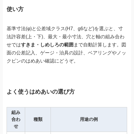
使い方
基準寸法(φ)と公差域クラス(H7、g6など)を選ぶと、寸
法許容差(上・下)、最大・最小寸法、穴と軸の組み合わ
せでは
すきま・しめしろの範囲
まで自動計算します。図
面の公差記入、ゲージ・治具の設計、ベアリングやノッ
クピンのはめあい確認にどうぞ。
よく使うはめあいの選び方
組み
合わ
種類
用途の例
せ