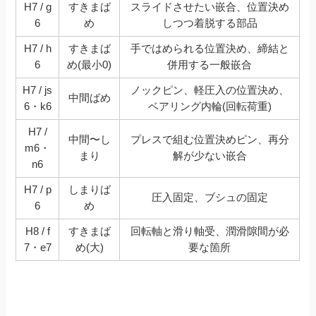
H7 / g
すきまば
スライドさせたい嵌合、位置決め
6
め
しつつ着脱する部品
H7 / h
すきまば
手ではめられる位置決め、締結と
6
め(最小0)
併用する一般嵌合
H7 / js
ノックピン、軽圧入の位置決め、
中間ばめ
6・k6
ベアリング内輪(回転荷重)
H7 /
中間〜し
プレスで組む位置決めピン、再分
m6・
まり
解が少ない嵌合
n6
H7 / p
しまりば
圧入固定、ブシュの固定
6
め
H8 / f
すきまば
回転軸と滑り軸受、潤滑隙間が必
7・e7
め(大)
要な箇所