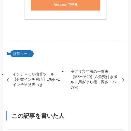
Amazonで見る
計算ツール
座グリ穴寸法の一覧表
インチ⇔ミリ換算ツール
【M3〜M20】六角穴付きボ
【分数インチ対応】1/64〜1
ルト用ざぐり径・深さ・バ
インチ早見表つき
カ穴
この記事を書いた人