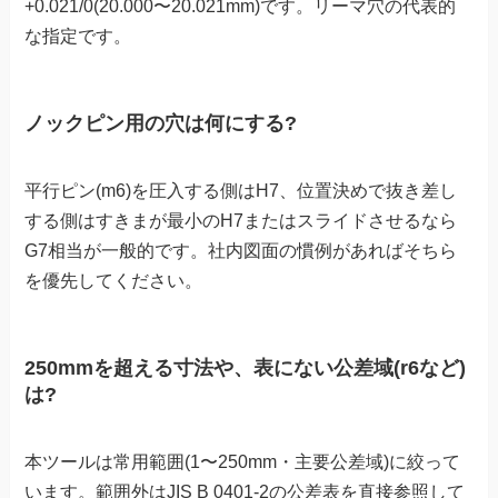
+0.021/0(20.000〜20.021mm)です。リーマ穴の代表的
な指定です。
ノックピン用の穴は何にする?
平行ピン(m6)を圧入する側はH7、位置決めで抜き差し
する側はすきまが最小のH7またはスライドさせるなら
G7相当が一般的です。社内図面の慣例があればそちら
を優先してください。
250mmを超える寸法や、表にない公差域(r6など)
は?
本ツールは常用範囲(1〜250mm・主要公差域)に絞って
います。範囲外はJIS B 0401-2の公差表を直接参照して