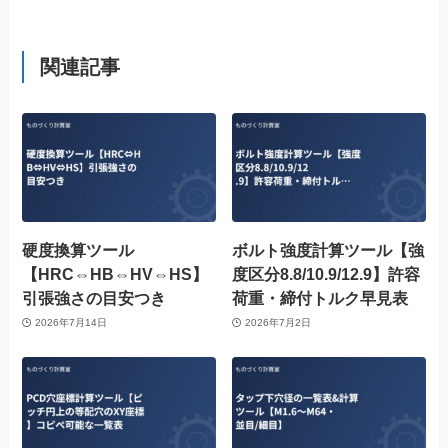
関連記事
硬度換算ツール
ボルト強度計算ツール【強
【HRC⇔HB⇔HV⇔HS】
度区分8.8/10.9/12.9】許容
引張強さの目安つき
荷重・締付トルク早見表
2026年7月14日
2026年7月2日