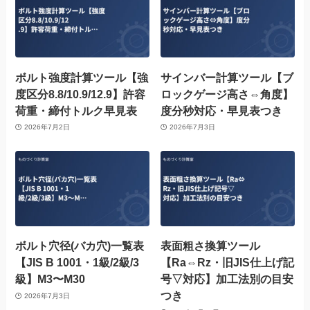
ボルト強度計算ツール【強
サインバー計算ツール【ブ
度区分8.8/10.9/12.9】許容
ロックゲージ高さ⇔角度】
荷重・締付トルク早見表
度分秒対応・早見表つき
2026年7月2日
2026年7月3日
ボルト穴径(バカ穴)一覧表
表面粗さ換算ツール
【JIS B 1001・1級/2級/3
【Ra⇔Rz・旧JIS仕上げ記
級】M3〜M30
号▽対応】加工法別の目安
つき
2026年7月3日