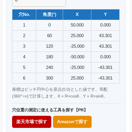
穴No.
角度(°)
X
Y
1
0
50.000
0.000
2
60
25.000
43.301
3
120
-25.000
43.301
4
180
-50.000
0.000
5
240
-25.000
-43.301
6
300
25.000
-43.301
座標はピッチ円中心を原点(0,0)とした値です。等配
(360°÷n)で計算します。X = R×cosθ、Y = R×sinθ。
穴位置の測定に使える工具を探す【PR】
楽天市場で探す
Amazonで探す