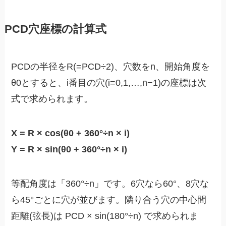
PCD穴座標の計算式
PCDの半径をR(=PCD÷2)、穴数をn、開始角度を
θ0とすると、i番目の穴(i=0,1,…,n−1)の座標は次
式で求められます。
X = R × cos(θ0 + 360°÷n × i)
Y = R × sin(θ0 + 360°÷n × i)
等配角度は「360°÷n」です。6穴なら60°、8穴な
ら45°ごとに穴が並びます。隣り合う穴の中心間
距離(弦長)は PCD × sin(180°÷n) で求められま