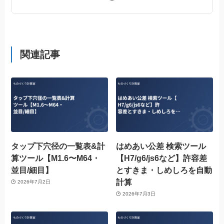
関連記事
タップ下穴径の一覧表&計
はめあい公差 検索ツール
算ツール【M1.6〜M64・
【H7/g6/js6など】許容差
並目/細目】
とすきま・しめしろを自動
計算
2026年7月2日
2026年7月3日