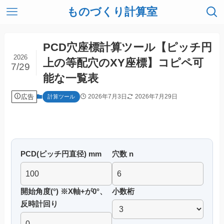
ものづくり計算室
PCD穴座標計算ツール【ピッチ円
2026
上の等配穴のXY座標】コピペ可
7/29
能な一覧表
広告
2026年7月3日
2026年7月29日
計算ツール
PCD(ピッチ円直径) mm
穴数 n
開始角度(°) ※X軸+が0°、
小数桁
反時計回り